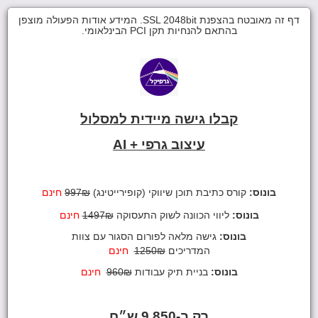
דף זה מאובטח בהצפנת SSL 2048bit. המידע אודות הפעולה מוצפן
בהתאם להנחיות תקן PCI הבינלאומי.
קבלו גישה מיידית ל
מסלול
עיצוב גרפי + AI
בונוס:
ק
ורס כתיבת תוכן שיווקי (קופירייטינג)
997₪
חינם
בונוס:
ליווי הכוונה לשוק התעסוקה
₪
1497
חינם
בונוס:
גישה מלאה לפורום הסגור עם צוות
המדריכים
₪
1250
חינם
בונוס:
בניית תיק עבודות
₪
960
חינם
רק ב-9,850 ש״ח