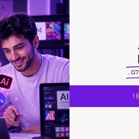
ם .
 !