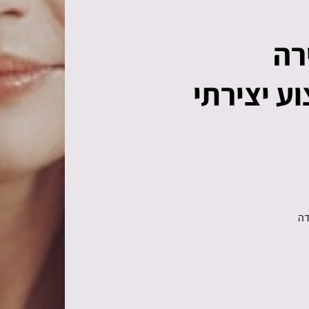
רה
ע יצירתי
דה